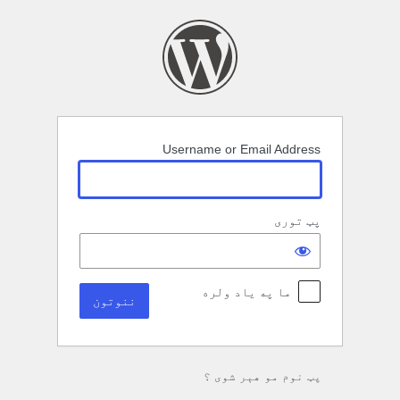
نوتون
Username or Email Address
پټ توری
ما په یاد ولره
پټ نوم مو هېر شوی ؟