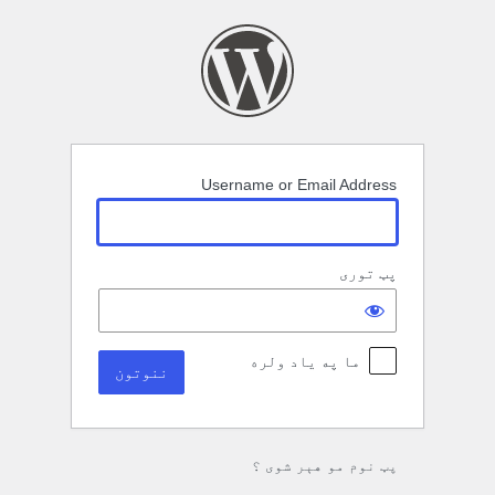
نوتون
Username or Email Address
پټ توری
ما په یاد ولره
پټ نوم مو هېر شوی ؟